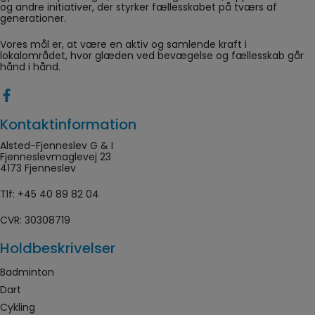
og andre initiativer, der styrker fællesskabet på tværs af
generationer.
Vores mål er, at være en aktiv og samlende kraft i
lokalområdet, hvor glæden ved bevægelse og fællesskab går
hånd i hånd.
Kontaktinformation
Alsted-Fjenneslev G & I
Fjenneslevmaglevej 23
4173 Fjenneslev
Tlf:
+45 40 89 82 04
CVR: 30308719
Holdbeskrivelser
Badminton
Dart
Cykling