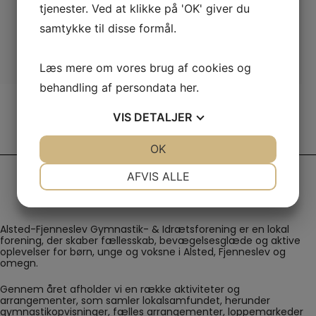
tjenester. Ved at klikke på 'OK' giver du
samtykke til disse formål.
Læs mere om vores brug af cookies og
behandling af persondata
her
.
VIS
DETALJER
JA
NEJ
OK
JA
NEJ
NØDVENDIGE
PRÆFERENCER
AFVIS ALLE
JA
NEJ
JA
NEJ
MARKETING
STATISTIK
Alsted-Fjenneslev Gymnastik- & Idrætsforening er en lokal
forening, der skaber fællesskab, bevægelsesglæde og aktive
oplevelser for børn, unge og voksne i Alsted, Fjenneslev og
omegn.
Gennem året afholder vi en række aktiviteter og
arrangementer, som samler lokalsamfundet, herunder
gymnastikopvisninger, fælles arrangementer, loppemarkeder