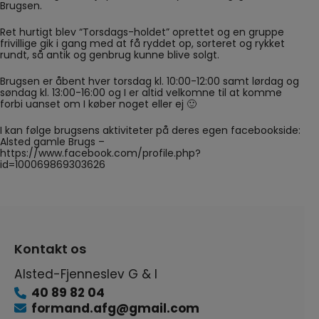
Brugsen.
Ret hurtigt blev “Torsdags-holdet” oprettet og en gruppe
frivillige gik i gang med at få ryddet op, sorteret og rykket
rundt, så antik og genbrug kunne blive solgt.
Brugsen er åbent hver torsdag kl. 10:00-12:00 samt lørdag og
søndag kl. 13:00-16:00 og I er altid velkomne til at komme
forbi uanset om I køber noget eller ej 🙂
I kan følge brugsens aktiviteter på deres egen facebookside:
Alsted gamle Brugs –
https://www.facebook.com/profile.php?
id=100069869303626
Kontakt os
Alsted-Fjenneslev G & I
40 89 82 04
formand.afg@gmail.com