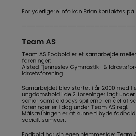
For yderligere info kan Brian kontaktes på
—————————————————————————
Team AS
Team AS Fodbold er et samarbejde mellem
foreninger:
Alsted Fjenneslev Gymnastik- & Idrætsfor
Idrætsforening.
Samarbejdet blev startet i år 2000 med 1 e
ungdomshold i de 2 foreninger lagt under
senior samt oldboys spillerne en del af sa
foreninger er i dag under Team AS regi.
Målsætningen er at kunne tilbyde fodbold t
socialt samvær.
Fodbold har sin egen hjemmeside:
Team A