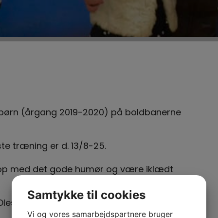
or børn (årgang 2019-2020) på boldbanerne
ste træning er d. 13/8-25.
e op med det gode humør og være iklædt
Samtykke til cookies
lesen, Ken Malchau Pedersen og Brian
Vi og vores samarbejdspartnere bruger