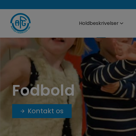
Hop
til
indholdet
Holdbeskrivelser
Fodbold
Kontakt os