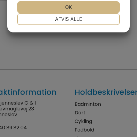
JA
NEJ
OK
JA
NEJ
NØDVENDIGE
PRÆFERENCER
AFVIS ALLE
JA
NEJ
JA
NEJ
MARKETING
STATISTIK
aktinformation
Holdbeskrivelse
jenneslev G & I
Badminton
levmaglevej 23
Dart
nneslev
Cykling
40 89 82 04
Fodbold