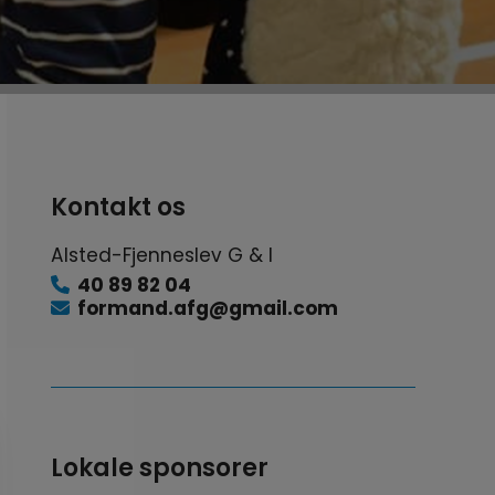
Kontakt os
Alsted-Fjenneslev G & I
40 89 82 04
formand.afg@gmail.com
Lokale sponsorer