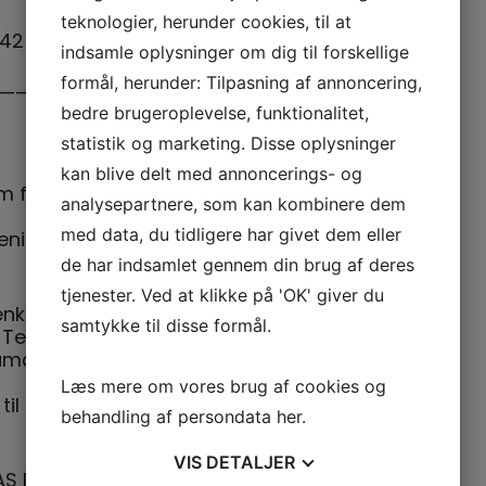
teknologier, herunder cookies, til at
 42 77 77 95
indsamle oplysninger om dig til forskellige
formål, herunder: Tilpasning af annoncering,
——————————————————————————
bedre brugeroplevelse, funktionalitet,
statistik og marketing. Disse oplysninger
kan blive delt med annoncerings- og
 fodboldafdelingerne i de 2 flerstrengede
analysepartnere, som kan kombinere dem
med data, du tidligere har givet dem eller
ening og Slaglille Bjernede Gymnastik- &
de har indsamlet gennem din brug af deres
tjenester. Ved at klikke på 'OK' giver du
nkelt hold og i år 2004 blev samtlige
samtykke til disse formål.
 Team AS. I år 2007 blev Dame- og Herre
marbejdet , så alle fodboldhold i de 2
Læs mere om vores brug af cookies og
il alle aldre, med fokus på udvikling og
behandling af persondata
her
.
VIS
DETALJER
S Fodbold