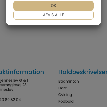
JA
NEJ
OK
JA
NEJ
NØDVENDIGE
PRÆFERENCER
AFVIS ALLE
JA
NEJ
JA
NEJ
MARKETING
STATISTIK
aktinformation
Holdbeskrivelse
jenneslev G & I
Badminton
levmaglevej 23
Dart
nneslev
Cykling
40 89 82 04
Fodbold