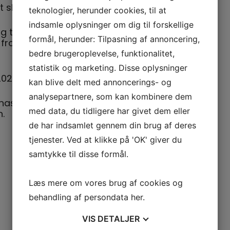
t skabe balance i kroppen
teknologier, herunder cookies, til at
indsamle oplysninger om dig til forskellige
ig til at se både gamle og nye deltagere.
formål, herunder: Tilpasning af annoncering,
a Gotvedinstituttet og SMART training
bedre brugeroplevelse, funktionalitet,
statistik og marketing. Disse oplysninger
26 og vi træner frem til den 27. april 2027.
kan blive delt med annoncerings- og
analysepartnere, som kan kombinere dem
mnastikken, men man kan også kombinere
med data, du tidligere har givet dem eller
.
de har indsamlet gennem din brug af deres
tjenester. Ved at klikke på 'OK' giver du
samtykke til disse formål.
Læs mere om vores brug af cookies og
behandling af persondata
her
.
VIS
DETALJER