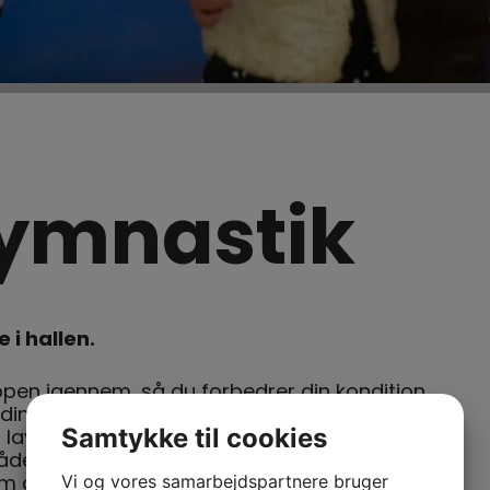
ymnastik
 i hallen.
oppen igennem, så du forbedrer din kondition,
dination. Vi arbejder også med redskaber
Samtykke til cookies
laver øvelser på gulv. Lektionerne tilpasses
både tempo, udholdenhed og variation, og
dform og bevægelsesglæde. Hver time
Vi og vores samarbejdspartnere bruger