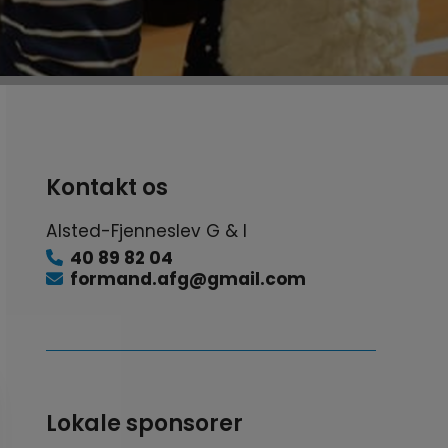
Kontakt os
Alsted-Fjenneslev G & I
40 89 82 04
formand.afg@gmail.com
Lokale sponsorer