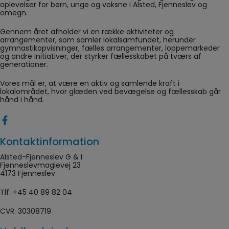
oplevelser for børn, unge og voksne i Alsted, Fjenneslev og
omegn.
Gennem året afholder vi en række aktiviteter og
arrangementer, som samler lokalsamfundet, herunder
gymnastikopvisninger, fælles arrangementer, loppemarkeder
og andre initiativer, der styrker fællesskabet på tværs af
generationer.
Vores mål er, at være en aktiv og samlende kraft i
lokalområdet, hvor glæden ved bevægelse og fællesskab går
hånd i hånd.
Kontaktinformation
Alsted-Fjenneslev G & I
Fjenneslevmaglevej 23
4173 Fjenneslev
Tlf:
+45 40 89 82 04
CVR: 30308719