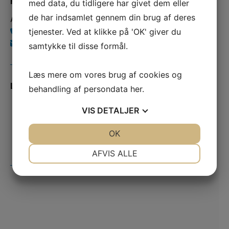
Kontakt os
med data, du tidligere har givet dem eller
de har indsamlet gennem din brug af deres
Alsted-Fjenneslev G & I
tjenester. Ved at klikke på 'OK' giver du
40 89 82 04
formand.afg@gmail.com
samtykke til disse formål.
Læs mere om vores brug af cookies og
Lokale sponsorer
behandling af persondata
her
.
VIS
DETALJER
JA
NEJ
OK
JA
NEJ
NØDVENDIGE
PRÆFERENCER
AFVIS ALLE
JA
NEJ
JA
NEJ
MARKETING
STATISTIK