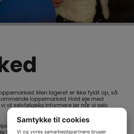
ked
loppemarked. Men lageret er ikke fyldt op, så
et kommende loppemarked. Hold øje med
vil selvfølgelig informere jer når vi selv
Samtykke til cookies
ælpe. Vi har brug for hjælp både før, under og
le få timer en enkelt dag, er du velkommen
Vi og vores samarbejdspartnere bruger