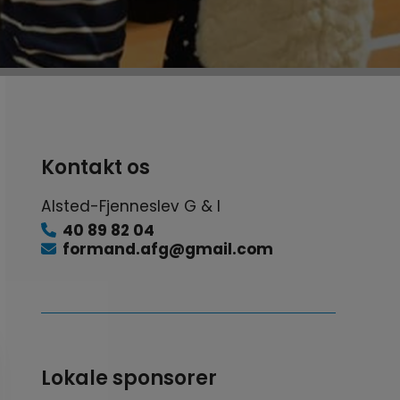
Kontakt os
Alsted-Fjenneslev G & I
40 89 82 04
formand.afg@gmail.com
Lokale sponsorer