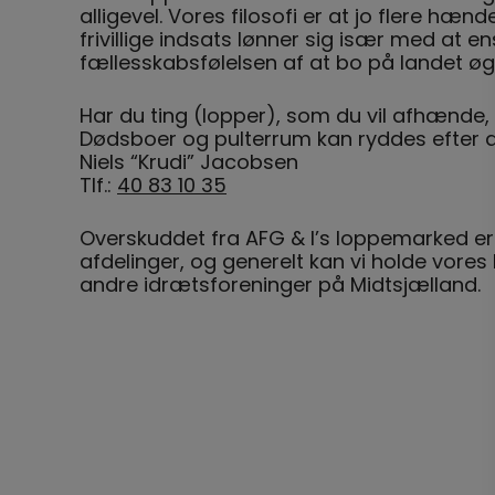
alligevel. Vores filosofi er at jo flere hænd
frivillige indsats lønner sig især med at 
fællesskabsfølelsen af at bo på landet øg
Har du ting (lopper), som du vil afhænde, 
Dødsboer og pulterrum kan ryddes efter a
Niels “Krudi” Jacobsen
Tlf.:
40 83 10 35
Overskuddet fra AFG & I’s loppemarked er 
afdelinger, og generelt kan vi holde vores
andre idrætsforeninger på Midtsjælland.