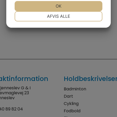
JA
NEJ
OK
JA
NEJ
NØDVENDIGE
PRÆFERENCER
AFVIS ALLE
JA
NEJ
JA
NEJ
MARKETING
STATISTIK
aktinformation
Holdbeskrivelse
jenneslev G & I
Badminton
levmaglevej 23
Dart
nneslev
Cykling
40 89 82 04
Fodbold