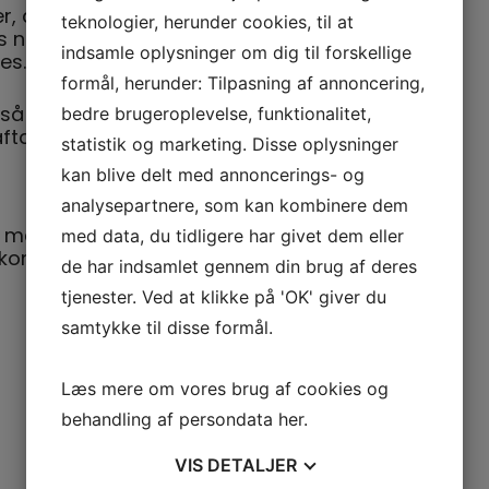
er, des sjovere. Års erfaring viser at den
teknologier, herunder cookies, til at
ens netværk i lokalsamfundet stiger og
indsamle oplysninger om dig til forskellige
es.
formål, herunder: Tilpasning af annoncering,
så ring for en aftale om afhentning.
bedre brugeroplevelse, funktionalitet,
ftale.
statistik og marketing. Disse oplysninger
kan blive delt med annoncerings- og
analysepartnere, som kan kombinere dem
med til sikre en sund økonomi i foreningens
med data, du tidligere har givet dem eller
 kontingentsatser lave i forhold til mange
de har indsamlet gennem din brug af deres
tjenester. Ved at klikke på 'OK' giver du
samtykke til disse formål.
Læs mere om vores brug af cookies og
behandling af persondata
her
.
VIS
DETALJER