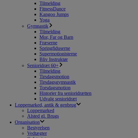
Tilmelding
FitnessDance
Kangoo Jumps
Yoga
Gymnastik
Tilmelding
Mor, Far og Barn
Fræserne
Springfiduserne
Supermotionisterne
Bliv Instruktør
Senioridræt 60+
Tilmelding
Tirsdagsmotion
Tirsdagsgymnastik
Torsdagsmotion
Historier fra senioridrætten
Udvalg senioridræt
Loppemarked, antik & genbrug
Loppemarked
Alsted gl. Brugs
Organisation
Bestyrelsen
Vedtægter