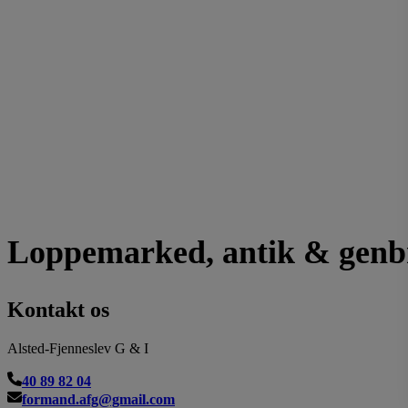
Loppemarked, antik & genb
Kontakt os
Alsted-Fjenneslev G & I
40 89 82 04
formand.afg@gmail.com