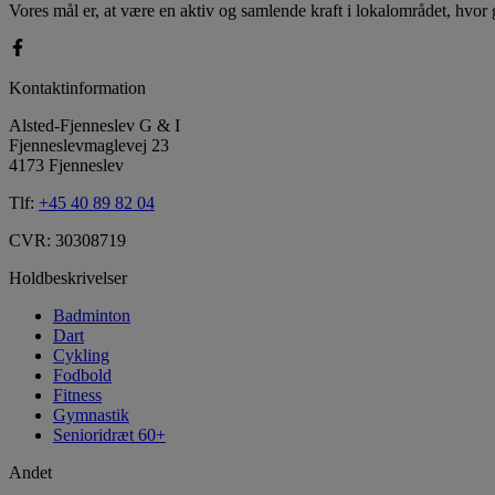
Vores mål er, at være en aktiv og samlende kraft i lokalområdet, hvo
Kontaktinformation
Alsted-Fjenneslev G & I
Fjenneslevmaglevej 23
4173 Fjenneslev
Tlf:
+45 40 89 82 04
CVR: 30308719
Holdbeskrivelser
Badminton
Dart
Cykling
Fodbold
Fitness
Gymnastik
Senioridræt 60+
Andet