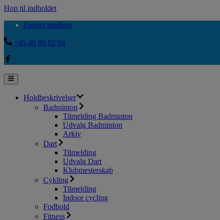
Hop til indholdet
Passivt medlem
+45 40 89 82 04
Holdbeskrivelser
Badminton
Tilmelding Badminton
Udvalg Badminton
Arkiv
Dart
Tilmelding
Udvalg Dart
Klubmesterskab
Cykling
Tilmelding
Indoor cycling
Fodbold
Fitness