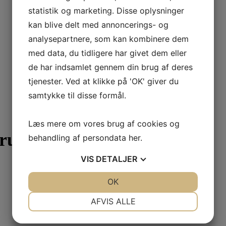
statistik og marketing. Disse oplysninger
kan blive delt med annoncerings- og
analysepartnere, som kan kombinere dem
med data, du tidligere har givet dem eller
de har indsamlet gennem din brug af deres
tjenester. Ved at klikke på 'OK' giver du
samtykke til disse formål.
Læs mere om vores brug af cookies og
rug
behandling af persondata
her
.
VIS
DETALJER
JA
NEJ
OK
JA
NEJ
NØDVENDIGE
PRÆFERENCER
AFVIS ALLE
JA
NEJ
JA
NEJ