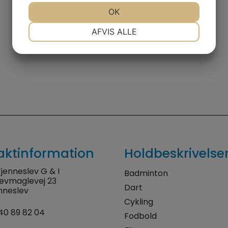
JA
NEJ
OK
JA
NEJ
NØDVENDIGE
PRÆFERENCER
AFVIS ALLE
JA
NEJ
JA
NEJ
MARKETING
STATISTIK
aktinformation
Holdbeskrivelse
jenneslev G & I
Badminton
levmaglevej 23
Dart
nneslev
Cykling
40 89 82 04
Fodbold