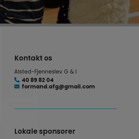
Kontakt os
Alsted-Fjenneslev G & I
40 89 82 04
formand.afg@gmail.com
Lokale sponsorer