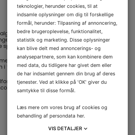
teknologier, herunder cookies, til at
indsamle oplysninger om dig til forskellige
formål, herunder: Tilpasning af annoncering,
bedre brugeroplevelse, funktionalitet,
alg til bestyrelsen, så går I med tanker om
ngen må du endelig til tage fat i én af os til
statistik og marketing. Disse oplysninger
le spørgsmål.
kan blive delt med annoncerings- og
analysepartnere, som kan kombinere dem
r, frivillige, trænere og idéer, så kom og
med data, du tidligere har givet dem eller
 i foreningen 🙂
de har indsamlet gennem din brug af deres
forsamlingen skal I tilmelde jer til Lisbeth på
tjenester. Ved at klikke på 'OK' giver du
.com.
samtykke til disse formål.
Læs mere om vores brug af cookies og
behandling af persondata
her
.
VIS
DETALJER