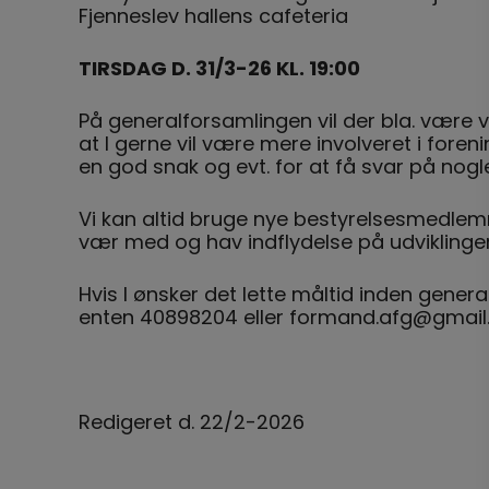
Fjenneslev hallens cafeteria
TIRSDAG D. 31/3-26 KL. 19:00
På generalforsamlingen vil der bla. være v
at I gerne vil være mere involveret i foreni
en god snak og evt. for at få svar på nog
Vi kan altid bruge nye bestyrelsesmedlemme
vær med og hav indflydelse på udviklingen
Hvis I ønsker det lette måltid inden general
enten 40898204 eller formand.afg@gmail
Redigeret d. 22/2-2026