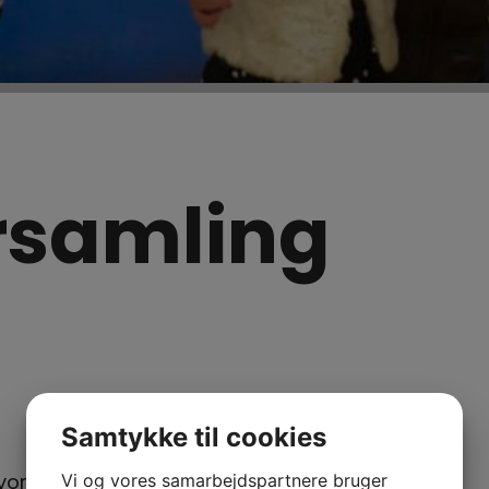
rsamling
Samtykke til cookies
til vores ordinære generalforsamling i Alsted-
Vi og vores samarbejdspartnere bruger